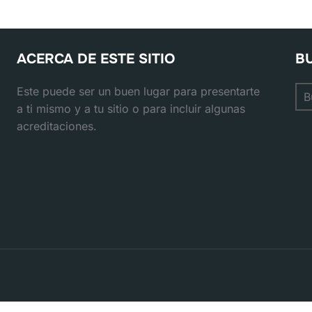
ACERCA DE ESTE SITIO
B
Bus
Este puede ser un buen lugar para presentarte
a ti mismo y a tu sitio o para incluir algunas
acreditaciones.